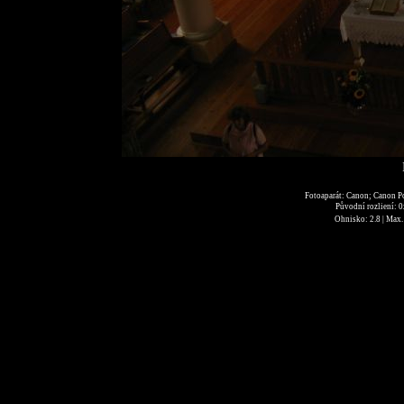
Fotoaparát: Canon; Canon P
Původní rozliení: 
Ohnisko: 2.8 | Max. 