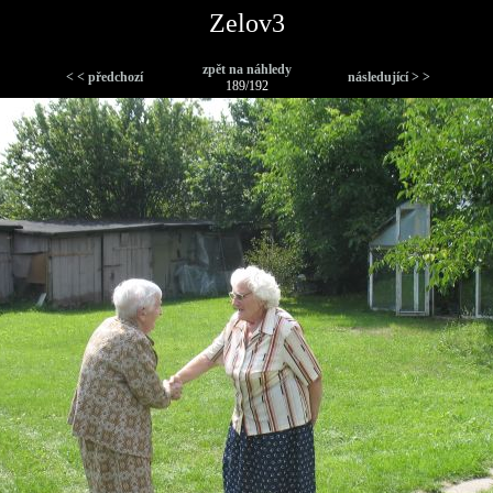
Zelov3
zpět na náhledy
< < předchozí
následující > >
189/192