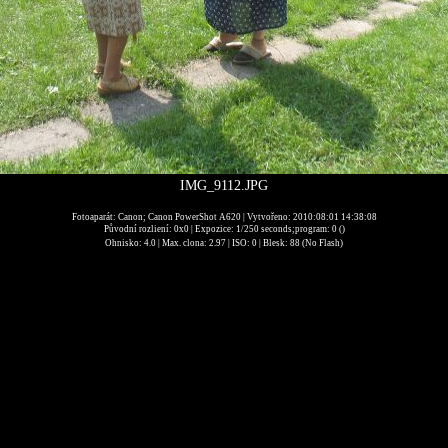
IMG_9112.JPG
Fotoaparát: Canon; Canon PowerShot A620 | Vytvořeno: 2010:08:01 14:38:08
Původní rozliení: 0x0 | Expozice: 1/250 seconds;program: 0 ()
Ohnisko: 4.0 | Max. clona: 2.97 | ISO: 0 | Blesk: 88 (No Flash)