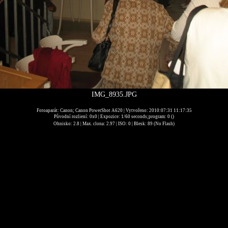
IMG_8935.JPG
Fotoaparát: Canon; Canon PowerShot A620 | Vytvořeno: 2010:07:31 11:17:35
Původní rozliení: 0x0 | Expozice: 1/60 seconds;program: 0 ()
Ohnisko: 2.8 | Max. clona: 2.97 | ISO: 0 | Blesk: 89 (No Flash)