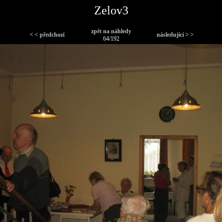
Zelov3
zpět na náhledy
< < předchozí
následující > >
64/192