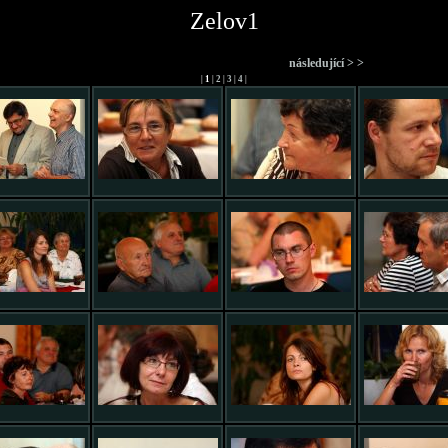
Zelov1
následující > >
|
1
|
2
|
3
|
4
|