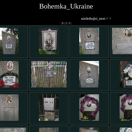
Bohemka_Ukraine
následující_next > >
|
1
|
2
|
3
|